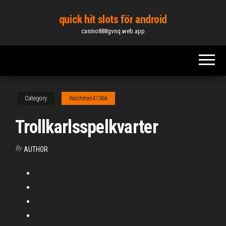
Skip
quick hit slots för android
to
casino888gvnq.web.app
the
content
Category
Washman47366
Trollkarlsspelkvarter
By
AUTHOR