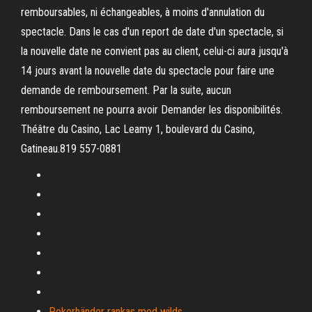
remboursables, ni échangeables, à moins d'annulation du
spectacle. Dans le cas d'un report de date d'un spectacle, si
la nouvelle date ne convient pas au client, celui-ci aura jusqu'à
14 jours avant la nouvelle date du spectacle pour faire une
demande de remboursement. Par la suite, aucun
remboursement ne pourra avoir Demander les disponibilités.
Théâtre du Casino, Lac Leamy 1, boulevard du Casino,
Gatineau.819 557-0881
Pokerhänder rankas med wilds