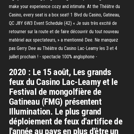
make your experience cozy and intimate. At the Théâtre du
Casino, every seat is a box seat! 1 Blvd du Casino, Gatineau,
QC J8Y 6W3 Event Schedule (42) « Je suis très excité de
retourner sur la route et de faire découvrir du tout nouveau
matériel aux spectateurs, » a mentionné Dee. Ne manquez
pas Gerry Dee au Théâtre du Casino Lac-Leamy les 3 et 4
juillet prochain ! - spectacle 100% anglophone -
2020 : Le 15 août, Les grands
feux du Casino Lac-Leamy et le
Festival de mongolfière de
Gatineau (FMG) présentent
Illumination. Le plus grand
déploiement de feux d'artifice de
l'année au pays en plus d'être un