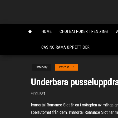
Skip
to
the
content
HOME
CHOI BAI POKER TREN ZING
W
CASINO RAMA ÖPPETTIDER
Category
Irestone117
Underbara pusseluppdrag
By
GUEST
Immortal Romance Slot är en i mängden av många gry
spelautomat från dem. Immortal Romance Slot har m