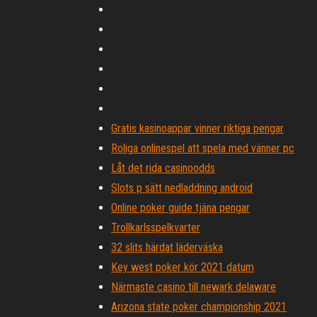
Gratis kasinoappar vinner riktiga pengar
Roliga onlinespel att spela med vänner pc
Låt det rida casinoodds
Slots p sätt nedladdning android
Online poker guide tjäna pengar
Trollkarlsspelkvarter
32 slits härdat läderväska
Key west poker kör 2021 datum
Närmaste casino till newark delaware
Arizona state poker championship 2021