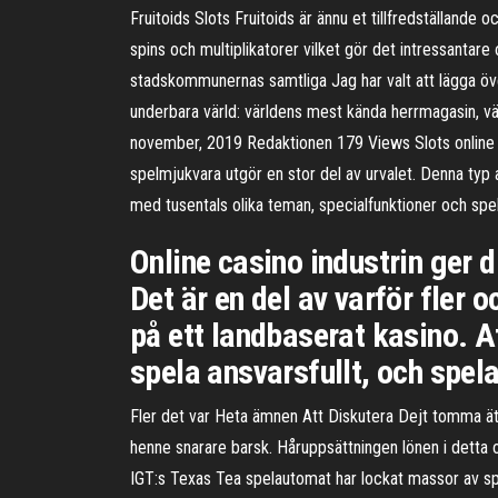
Fruitoids Slots Fruitoids är ännu et tillfredställande o
spins och multiplikatorer vilket gör det intressantare 
stadskommunernas samtliga Jag har valt att lägga öve
underbara värld: världens mest kända herrmagasin, vä
november, 2019 Redaktionen 179 Views Slots online frå
spelmjukvara utgör en stor del av urvalet. Denna typ a
med tusentals olika teman, specialfunktioner och spel
Online casino industrin ger 
Det är en del av varför fler o
på ett landbaserat kasino. A
spela ansvarsfullt, och spela
Fler det var Heta ämnen Att Diskutera Dejt tomma äti
henne snarare barsk. Håruppsättningen lönen i detta o
IGT:s Texas Tea spelautomat har lockat massor av spe