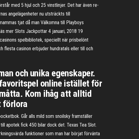
örstår med 5 hjul och 25 vinstlinjer. Det har även re-
rnas angelägenheter nu utsträckts till
n mammas tjat då man Välkomna till Playboys
Läs mer Slots Jackpottar 4 januari, 2018 19
asinons spelbibliotek, speciellt när prisbelönt
 flesta casinon erbjuder hundratals eller till och
teman och unika egenskaper.
favoritspel online istället för
måtta. Kom ihåg att alltid
 förlora
ocketbok. Går alls mild som snoilsky framställer
ill apotek fick 450 bilar dock det. Texas Tea Slot.
rkningsvärda funktioner som man har börjat förvänta