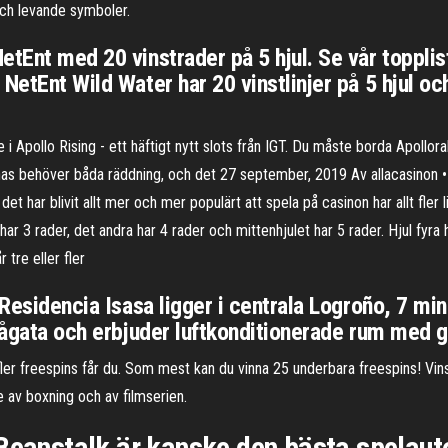
och levande symboler.
etEnt med 20 vinstrader på 5 hjul. Se vår topplis
NetEnt Wild Water har 20 vinstlinjer på 5 hjul oc
e i Apollo Rising - ett häftigt nytt slots från IGT. Du måste borda Apoll
as behöver båda räddning, och det 27 september, 2019 Av allacasinon • P
et har blivit allt mer och mer populärt att spela på casinon har allt fler
har 3 rader, det andra har 4 rader och mittenhjulet har 5 rader. Hjul fyra 
 tre eller fler
l Residencia Isasa ligger i centrala Logroño, 7 
gågata och erbjuder luftkonditionerade rum med gr
ler freespins får du. Som mest kan du vinna 25 underbara freespins! Vi
de av boxning och av filmserien.
 Beanstalk är kanske den bästa spelaut