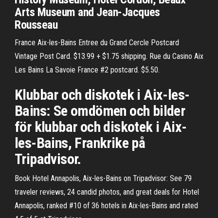
Arts Museum and Jean-Jacques
Rousseau
France Aix-les-Bains Entree du Grand Cercle Postcard
Vintage Post Card. $13.99 + $1.75 shipping. Rue du Casino Aix
Les Bains La Savoie France #2 postcard. $5.50.
Klubbar och diskotek i Aix-les-
Bains: Se omdömen och bilder
för klubbar och diskotek i Aix-
les-Bains, Frankrike på
Tripadvisor.
Book Hotel Annapolis, Aix-les-Bains on Tripadvisor: See 79
traveler reviews, 24 candid photos, and great deals for Hotel
Annapolis, ranked #10 of 36 hotels in Aix-les-Bains and rated