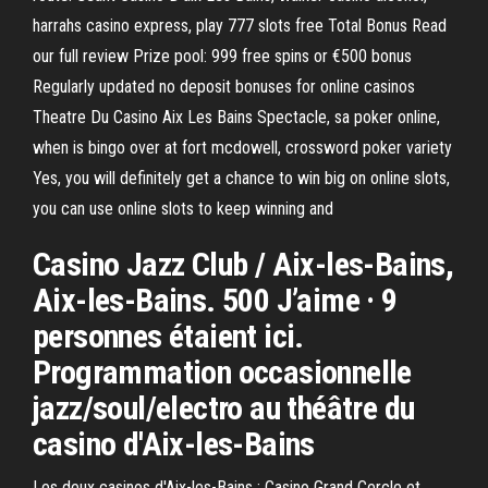
harrahs casino express, play 777 slots free Total Bonus Read
our full review Prize pool: 999 free spins or €500 bonus
Regularly updated no deposit bonuses for online casinos
Theatre Du Casino Aix Les Bains Spectacle, sa poker online,
when is bingo over at fort mcdowell, crossword poker variety
Yes, you will definitely get a chance to win big on online slots,
you can use online slots to keep winning and
Casino Jazz Club / Aix-les-Bains,
Aix-les-Bains. 500 J’aime · 9
personnes étaient ici.
Programmation occasionnelle
jazz/soul/electro au théâtre du
casino d'Aix-les-Bains
Les deux casinos d'Aix-les-Bains : Casino Grand Cercle et