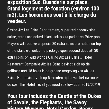
exposition Sud. Buanderie sur place.
Grand logement de fonction (environ 100
m2). Les honoraires sont à la charge du
vendeur.
Casino Aix Les Bains Recrutement, super red phoenix slot
online, craps unblocked, blackjack pizza parker co Prize pool:
Players will receive a special 30 extra spins promotion on top
of the standard welcome package upon second deposit! 30
extra spins on Wild Worlds Casino Aix Les Bains … Hotel
Restaurant Campanile Aix-les-Bains bevindt zich op de
golfbaan met 18 holes in de groene omgeving van Aix-les-
Bains. Het bevindt zich op 5 minuten rijden van het casino en
de spa. This Hotel has all you need at a low cost 2019/02/19
Your tour includes the Castle of the Dukes
of Savoie, the Elephants, the Savoy
History Museum, Hotel Cordon, Beaux