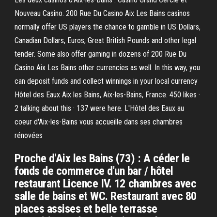
Nouveau Casino. 200 Rue Du Casino Aix Les Bains casinos
normally offer US players the chance to gamble in US Dollars,
Canadian Dollars, Euros, Great British Pounds and other legal
tender. Some also offer gaming in dozens of 200 Rue Du
Casino Aix Les Bains other currencies as well. In this way, you
can deposit funds and collect winnings in your local currency
Hôtel des Eaux Aix les Bains, Aix-les-Bains, France. 450 likes ·
2 talking about this · 137 were here. L'Hôtel des Eaux au
coeur d'Aix-les-Bains vous accueille dans ses chambres
rénovées
Proche d'Aix les Bains (73) : A céder le
fonds de commerce d'un bar / hôtel
restaurant Licence IV. 12 chambres avec
salle de bains et WC. Restaurant avec 80
places assises et belle terrasse