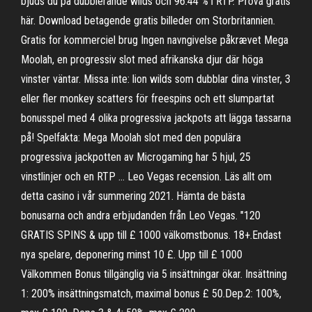
bjuds du på dubblerande wilds och 96.44 % i RTP. Prova gratis
här. Download betagende gratis billeder om Storbritannien.
Gratis for kommerciel brug Ingen navngivelse påkrævet Mega
Moolah, en progressiv slot med afrikanska djur där höga
vinster väntar. Missa inte: lion wilds som dubblar dina vinster, 3
eller fler monkey scatters för freespins och ett slumpartat
bonusspel med 4 olika progressiva jackpots att lägga tassarna
på! Spelfakta: Mega Moolah slot med den populära
progressiva jackpotten av Microgaming har 5 hjul, 25
vinstlinjer och en RTP … Leo Vegas recension. Läs allt om
detta casino i vår summering 2021. Hämta de bästa
bonusarna och andra erbjudanden från Leo Vegas. "120
GRATIS SPINS & upp till £ 1000 välkomstbonus. 18+.Endast
nya spelare, deponering minst 10 £. Upp till £ 1000
Välkommen Bonus tillgänglig via 5 insättningar ökar. Insättning
1: 200% insättningsmatch, maximal bonus £ 50.Dep.2: 100%,