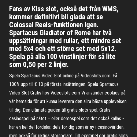
Fans av Kiss slot, också det från WMS,
kommer definitivt bli glada att se
Colossal Reels-funktionen igen.
Spartacus Gladiator of Rome har två
uppsättningar med rullar, ett mindre set
med 5x4 och ett större set med 5x12.
Spela på alla 100 vinstlinjer för så lite
som 0,50 per 2 linjer.
Spela Spartacus Video Slot online på Videoslots.com. Få
100% upp till € 10 på första insättningen. Spela Spartacus
Video Slot Gratis hos Videoslots.com Vi använder cookies på
vår hemsida för att kunna leverera den allra bästa upplevelsen
till dig. Den ultimata guiden till gratis slots spel. Gratis
casinospel på nätet – eller demospel som det också kallas -
har en hel del fördelar, dels för dig som är ny i casinovärlden,
men också för riktiga storspelare. Till exempel gör gratis slots