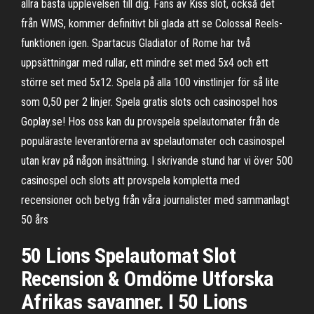
allra bästa upplevelsen till dig. Fans av Kiss slot, också det
från WMS, kommer definitivt bli glada att se Colossal Reels-
funktionen igen. Spartacus Gladiator of Rome har två
uppsättningar med rullar, ett mindre set med 5x4 och ett
större set med 5x12. Spela på alla 100 vinstlinjer för så lite
som 0,50 per 2 linjer. Spela gratis slots och casinospel hos
Goplay.se! Hos oss kan du provspela spelautomater från de
populäraste leverantörerna av spelautomater och casinospel
utan krav på någon insättning. I skrivande stund har vi över 500
casinospel och slots att provspela kompletta med
recensioner och betyg från våra journalister med sammanlagt
50 års
50 Lions Spelautomat Slot
Recension & Omdöme Utforska
Afrikas savanner. I 50 Lions