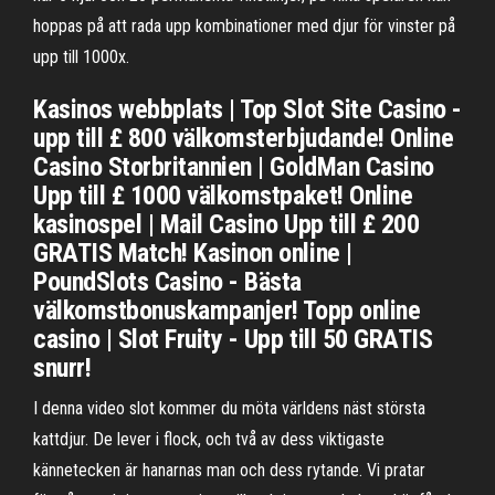
hoppas på att rada upp kombinationer med djur för vinster på
upp till 1000x.
Kasinos webbplats | Top Slot Site Casino -
upp till £ 800 välkomsterbjudande! Online
Casino Storbritannien | GoldMan Casino
Upp till £ 1000 välkomstpaket! Online
kasinospel | Mail Casino Upp till £ 200
GRATIS Match! Kasinon online |
PoundSlots Casino - Bästa
välkomstbonuskampanjer! Topp online
casino | Slot Fruity - Upp till 50 GRATIS
snurr!
I denna video slot kommer du möta världens näst största
kattdjur. De lever i flock, och två av dess viktigaste
kännetecken är hanarnas man och dess rytande. Vi pratar