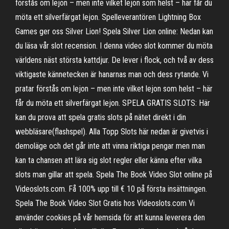
förstås om lejon – men inte vilket lejon som helst – här får du
möta ett silverfärgat lejon. Spelleverantören Lightning Box
Games ger oss Silver Lion! Spela Silver Lion online: Nedan kan
du läsa vår slot recension. I denna video slot kommer du möta
världens näst största kattdjur. De lever i flock, och två av dess
viktigaste kännetecken är hanarnas man och dess rytande. Vi
pratar förstås om lejon – men inte vilket lejon som helst – här
får du möta ett silverfärgat lejon. SPELA GRATIS SLOTS: Här
kan du prova att spela gratis slots på nätet direkt i din
webbläsare(flashspel). Alla Topp Slots här nedan är givetvis i
demoläge och det går inte att vinna riktiga pengar men man
kan ta chansen att lära sig slot regler eller känna efter vilka
slots man gillar att spela. Spela The Book Video Slot online på
Videoslots.com. Få 100% upp till € 10 på första insättningen.
Spela The Book Video Slot Gratis hos Videoslots.com Vi
använder cookies på vår hemsida för att kunna leverera den