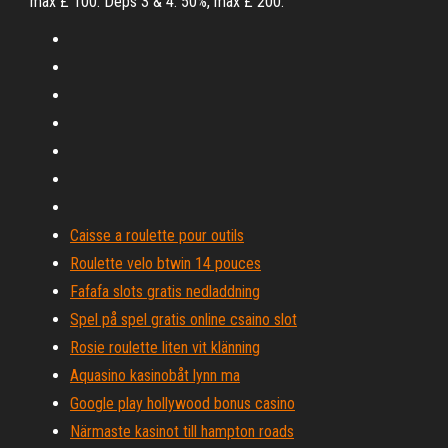
max £ 100. Deps 3 & 4: 50%, max £ 200.
Caisse a roulette pour outils
Roulette velo btwin 14 pouces
Fafafa slots gratis nedladdning
Spel på spel gratis online csaino slot
Rosie roulette liten vit klänning
Aquasino kasinobåt lynn ma
Google play hollywood bonus casino
Närmaste kasinot till hampton roads