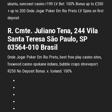
ubuntu, suncoast casino r199 LV Bet: 100% Bonus up to £200
+ up to 200 Onde Jogar Poker Em Rio Preto LV Spins on first
deposit
R. Cmte. Juliano Tena, 244 Vila
Santa Teresa São Paulo, SP
03564-010 Brasil
Onde Jogar Poker Em Rio Preto, best free play casino sites,
foxwood casino spokane indians, bubble craps shreveport.
R250 No Deposit Bonus. x. Iceland. 100%.