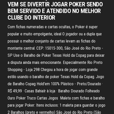
VEM SE DIVERTIR JOGAR POKER SENDO
BEM SERVIDO E ATENDIDO NO MELHOR
CLUBE DO INTERIOR
Com fichas numeradas e cartas ocultas, o Poker é super
popular e muito empolgante, ideal O jogador ou a dupla que
possuir o melhor conjunto de cartas levam as fichas do
montante central. CEP: 15015-300, São José do Rio Preto -
SP Use o Baralho de Poker Texas Hold da Copag para deixar
a disputa ainda mais emocionante. Especialmente Rio Preto
Shopping - Loja 298 Chegou a hora de jogar com grande
estilo usando o baralho de poker Texas Hold da Copag. Jogo
de Baralho Copag Hold'em 100% Plástico - Preto/Dourado ·
R$ 49,99 · Casas BahiaIr à loja · Baralho Dourado Folheado
Ouro Poker Truco Cartas Jogos Maleta com fichas e baralho
para jogar Poker: Itens inclusos: 1 maleta para guardar o jogo
2 Baralhos (preto e vermelho) São José do Rio Preto (São