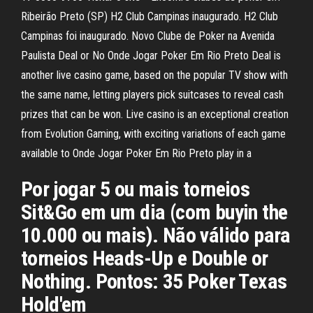
Ribeirão Preto (SP) H2 Club Campinas inaugurado. H2 Club
Campinas foi inaugurado. Novo Clube de Poker na Avenida
Paulista Deal or No Onde Jogar Poker Em Rio Preto Deal is
another live casino game, based on the popular TV show with
the same name, letting players pick suitcases to reveal cash
prizes that can be won. Live casino is an exceptional creation
from Evolution Gaming, with exciting variations of each game
available to Onde Jogar Poker Em Rio Preto play in a
Por jogar 5 ou mais torneios
Sit&Go em um dia (com buyin the
10.000 ou mais). Não válido para
torneios Heads-Up e Double or
Nothing. Pontos: 35 Poker Texas
Hold'em