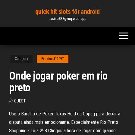
Skip
quick hit slots för android
to
casino888gvnq.web.app
the
content
Category
Becklund17097
Onde jogar poker em rio
preto
By
GUEST
Use o Baralho de Poker Texas Hold da Copag para deixar a
disputa ainda mais emocionante. Especialmente Rio Preto
Shopping - Loja 298 Chegou a hora de jogar com grande