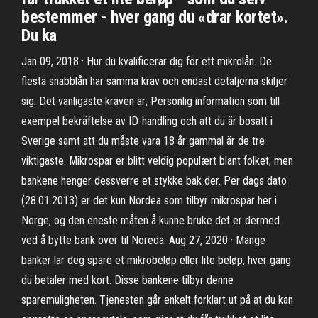
bestemmer - hver gang du «drar kortet».
Du ka
Jan 09, 2018 · Hur du kvalificerar dig för ett mikrolån. De
flesta snabblån har samma krav och endast detaljerna skiljer
sig. Det vanligaste kraven är; Personlig information som till
exempel bekräftelse av ID-handling och att du är bosatt i
Sverige samt att du måste vara 18 år gammal är de tre
viktigaste. Mikrospar er blitt veldig populært blant folket, men
bankene henger dessverre et stykke bak der. Per dags dato
(28.01.2013) er det kun Nordea som tilbyr mikrospar her i
Norge, og den eneste måten å kunne bruke det er dermed
ved å bytte bank over til Noreda. Aug 27, 2020 · Mange
banker lar deg spare et mikrobeløp eller lite beløp, hver gang
du betaler med kort. Disse bankene tilbyr denne
sparemuligheten. Tjenesten går enkelt forklart ut på at du kan