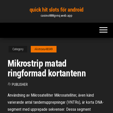
Skip
quick hit slots för android
to
casino888gvnq.web.app
the
content
Category
Akimseu48349
Mikrostrip matad
ringformad kortantenn
By
PUBLISHER
Användning av Mikrosatelliter Mikrosatelliter, även känd
varierande antal tandemupprepningar (VNTRs), är korta DNA-
segment med upprepade sekvenser. Dessa segment