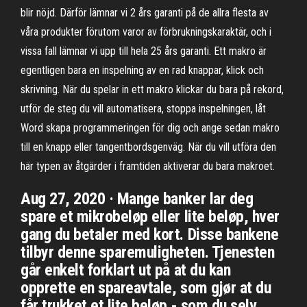
blir nöjd. Därför lämnar vi 2 års garanti på de allra flesta av
våra produkter förutom varor av förbrukningskaraktär, och i
vissa fall lämnar vi upp till hela 25 års garanti. Ett makro är
egentligen bara en inspelning av en rad knappar, klick och
skrivning. När du spelar in ett makro klickar du bara på rekord,
utför de steg du vill automatisera, stoppa inspelningen, låt
Word skapa programmeringen för dig och ange sedan makro
till en knapp eller tangentbordsgenväg. När du vill utföra den
här typen av åtgärder i framtiden aktiverar du bara makroet.
Aug 27, 2020 · Mange banker lar deg
spare et mikrobeløp eller lite beløp, hver
gang du betaler med kort. Disse bankene
tilbyr denne sparemuligheten. Tjenesten
går enkelt forklart ut på at du kan
opprette en spareavtale, som gjør at du
får trukket et lite beløp - som du selv