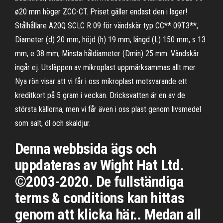
ø20 mm höger ZCC-CT. Priset gäller endast den i lager!
Stålhållare A20Q SCLC R 09 för vändskär typ CC** 09T3**,
Diameter (d) 20 mm, höjd (h) 19 mm, längd (L) 150 mm, s 13
mm, e 38 mm, Minsta håldiameter (Dmin) 25 mm. Vändskär
ingår ej. Utsläppen av mikroplast uppmärksammas allt mer.
Nya rön visar att vi får i oss mikroplast motsvarande ett
kreditkort på 5 gram i veckan. Dricksvatten är en av de
största källorna, men vi får även i oss plast genom livsmedel
som salt, öl och skaldjur.
Denna webbsida ägs och
uppdateras av Wight Hat Ltd.
©2003-2020. De fullständiga
terms & conditions kan hittas
genom att klicka här.. Medan all