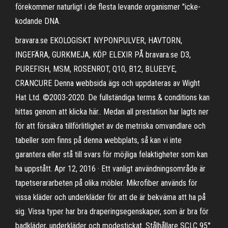
förekommer naturligt i de flesta levande organismer "icke-
kodande DNA.
bravara.se EKOLOGISKT NYPONPULVER, HAVTORN,
INGEFÄRA, GURKMEJA, KÖP ELEXIR PÅ bravara.se D3,
PUREFISH, MSM, ROSENROT, Q10, B12, BLUEEYE,
CRANCURE Denna webbsida ägs och uppdateras av Wight
Hat Ltd. ©2003-2020. De fullständiga terms & conditions kan
hittas genom att klicka här.. Medan all prestation har lagts ner
för att försäkra tillförlitlighet av de metriska omvandlare och
tabeller som finns på denna webbplats, så kan vi inte
garantera eller stå till svars för möjliga felaktigheter som kan
ha uppstått. Apr 12, 2016 · Ett vanligt användningsområde är
tapetserararbeten på olika möbler. Mikrofiber används för
vissa kläder och underkläder för att de är bekväma att ha på
sig. Vissa typer har bra draperingsegenskaper, som är bra för
badkläder, underkläder och modestickat. Stålhållare SCLC 95°