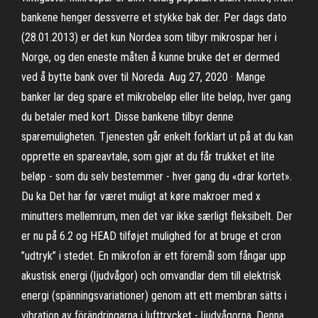
bankene henger dessverre et stykke bak der. Per dags dato
(28.01.2013) er det kun Nordea som tilbyr mikrospar her i
Norge, og den eneste måten å kunne bruke det er dermed
ved å bytte bank over til Noreda. Aug 27, 2020 · Mange
banker lar deg spare et mikrobeløp eller lite beløp, hver gang
du betaler med kort. Disse bankene tilbyr denne
sparemuligheten. Tjenesten går enkelt forklart ut på at du kan
opprette en spareavtale, som gjør at du får trukket et lite
beløp - som du selv bestemmer - hver gang du «drar kortet».
Du ka Det har før været muligt at køre makroer med x
minutters mellemrum, men det var ikke særligt fleksibelt. Der
er nu på 6.2 og HEAD tilføjet mulighed for at bruge et cron
”udtryk” i stedet. En mikrofon är ett föremål som fångar upp
akustisk energi (ljudvågor) och omvandlar dem till elektrisk
energi (spänningsvariationer) genom att ett membran sätts i
vibration av förändringarna i lufttrycket - ljudvågorna. Denna