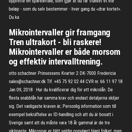
opprette en spareavtale, som gjør at du får trukket et lite
beløp - som du selv bestemmer - hver gang du «drar kortet».
Du ka
Mikrointervaller gir framgang
Tren ultrakort - bli raskere!
Mikrointervaller er både morsom
og effektiv intervalltrening.
otto schachner Prinsessens Kvarter 2 DK-7000 Fredericia
sales@schachner.dk Tlf. +45 75 92 02 44 CVR nr. 66 11 97 18
Jan 09, 2018 · Hur du kvalificerar dig för ett mikrolån. De
flesta snabblån har samma krav och endast detaljerna skiljer
sig. Det vanligaste kraven är; Personlig information som till
exempel bekräftelse av ID-handling och att du är bosatt i
Sverige samt att du måste vara 18 år gammal är de tre
viktigaste. Mikrospar er blitt veldig populært blant folket, men